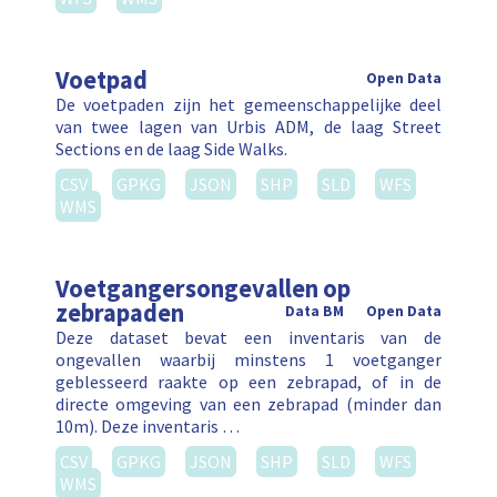
Voetpad
Open Data
De voetpaden zijn het gemeenschappelijke deel
van twee lagen van Urbis ADM, de laag Street
Sections en de laag Side Walks.
CSV
GPKG
JSON
SHP
SLD
WFS
WMS
Voetgangersongevallen op
zebrapaden
Data BM
Open Data
Deze dataset bevat een inventaris van de
ongevallen waarbij minstens 1 voetganger
geblesseerd raakte op een zebrapad, of in de
directe omgeving van een zebrapad (minder dan
10m). Deze inventaris …
CSV
GPKG
JSON
SHP
SLD
WFS
WMS