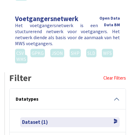
Voetgangersnetwerk
Open Data
Het voetgangersnetwerk is een
Data BM
stucturerend netwerk voor voetgangers. Het
netwerk diende als basis voor de aanmaak van het
MWS voetgangers.
CSV
GPKG
JSON
SHP
SLD
WFS
WMS
Filter
Clear Filters
Datatypes
Dataset (1)