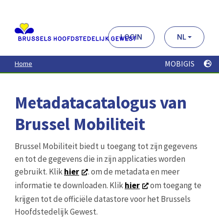
Aller
au
contenu
principal
LOGIN
NL
MOBIGIS
Home
Metadatacatalogus van
Brussel Mobiliteit
Brussel Mobiliteit biedt u toegang tot zijn gegevens
en tot de gegevens die in zijn applicaties worden
gebruikt. Klik
hier
. om de metadata en meer
informatie te downloaden. Klik
hier
om toegang te
krijgen tot de officiële datastore voor het Brussels
Hoofdstedelijk Gewest.