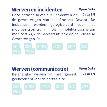
Werven en incidenten
Open Data
Deze dataset bevat alle incidenten op
Data BM
de gewestwegen van het Brussels Gewest. De
incidenten worden geregistreerd door het
mobiliteitscentrum. Dit mobiliteitscentrum
monitort 24/7 de verkeerssituatie op de Brusselse
Gewestwegen. De …
API
CSV
GPKG
JSON
SHP
SLD
WFS
WMS
Werven (communicatie)
Open Data
Belangrijke werven in het gewest,
Data BM
geëncodeerd voor de portaalsite.
CSV
GPKG
JSON
SHP
SLD
WFS
WMS