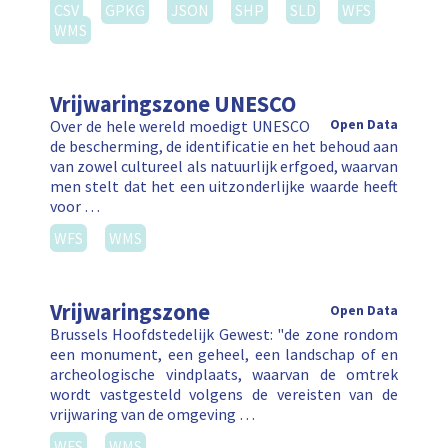
CSV
GPKG
JSON
SHP
SLD
WFS
WMS
Vrijwaringszone UNESCO
Over de hele wereld moedigt UNESCO
Open Data
de bescherming, de identificatie en het behoud aan
van zowel cultureel als natuurlijk erfgoed, waarvan
men stelt dat het een uitzonderlijke waarde heeft
voor …
WFS
WMS
Vrijwaringszone
Open Data
Brussels Hoofdstedelijk Gewest: "de zone rondom
een monument, een geheel, een landschap of en
archeologische vindplaats, waarvan de omtrek
wordt vastgesteld volgens de vereisten van de
vrijwaring van de omgeving …
WFS
WMS