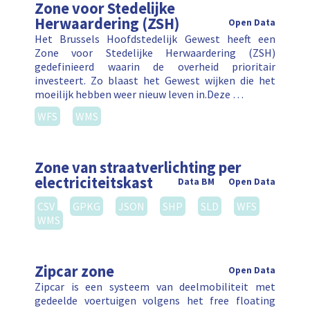
Zone voor Stedelijke
Herwaardering (ZSH)
Open Data
Het Brussels Hoofdstedelijk Gewest heeft een
Zone voor Stedelijke Herwaardering (ZSH)
gedefinieerd waarin de overheid prioritair
investeert. Zo blaast het Gewest wijken die het
moeilijk hebben weer nieuw leven in.Deze …
WFS
WMS
Zone van straatverlichting per
electriciteitskast
Data BM
Open Data
CSV
GPKG
JSON
SHP
SLD
WFS
WMS
Zipcar zone
Open Data
Zipcar is een systeem van deelmobiliteit met
gedeelde voertuigen volgens het free floating