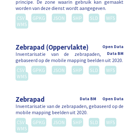
principe. De zone waarin gebruik kan gemaakt
worden van deze dienst wordt aangegeven.
CSV
GPKG
JSON
SHP
SLD
WFS
WMS
Zebrapad (Oppervlakte)
Open Data
Inventarisatie van de zebrapaden,
Data BM
gebaseerd op de mobile mapping beelden uit 2020.
CSV
GPKG
JSON
SHP
SLD
WFS
WMS
Zebrapad
Data BM
Open Data
Inventarisatie van de zebrapaden, gebaseerd op de
mobile mapping beelden uit 2020.
CSV
GPKG
JSON
SHP
SLD
WFS
WMS