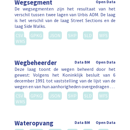
Wegsegment
Open Data
De wegsegmenten zijn het resultaat van het
verschil tussen twee lagen van Urbis ADM. De laag
is het verschil van de laag Street Sections en de
laag Side Walks.
CSV
GPKG
JSON
SHP
SLD
WFS
WMS
Wegbeheerder
Data BM
Open Data
Deze laag toont de wegen beheerd door het
gewest: Volgens het Koninklijk besluit van 6
december 1991 tot vaststelling van de lijst van de
wegen en van hun aanhorigheden overgedragen …
CSV
GPKG
JSON
SHP
SLD
WFS
WMS
Wateropvang
Data BM
Open Data