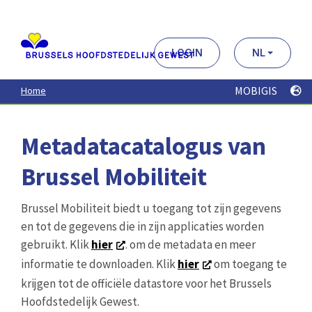
Aller
au
contenu
principal
LOGIN
NL
MOBIGIS
Home
Metadatacatalogus van
Brussel Mobiliteit
Brussel Mobiliteit biedt u toegang tot zijn gegevens
en tot de gegevens die in zijn applicaties worden
gebruikt. Klik
hier
. om de metadata en meer
informatie te downloaden. Klik
hier
om toegang te
krijgen tot de officiële datastore voor het Brussels
Hoofdstedelijk Gewest.