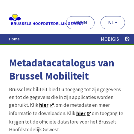
Aller
au
contenu
principal
LOGIN
NL
MOBIGIS
Home
Metadatacatalogus van
Brussel Mobiliteit
Brussel Mobiliteit biedt u toegang tot zijn gegevens
en tot de gegevens die in zijn applicaties worden
gebruikt. Klik
hier
. om de metadata en meer
informatie te downloaden. Klik
hier
om toegang te
krijgen tot de officiële datastore voor het Brussels
Hoofdstedelijk Gewest.