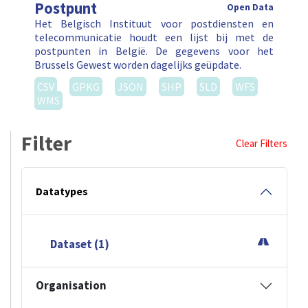
Postpunt
Open Data
Het Belgisch Instituut voor postdiensten en
telecommunicatie houdt een lijst bij met de
postpunten in België. De gegevens voor het
Brussels Gewest worden dagelijks geüpdate.
CSV
GPKG
JSON
SHP
SLD
WFS
WMS
Filter
Clear Filters
Datatypes
Dataset (1)
Organisation