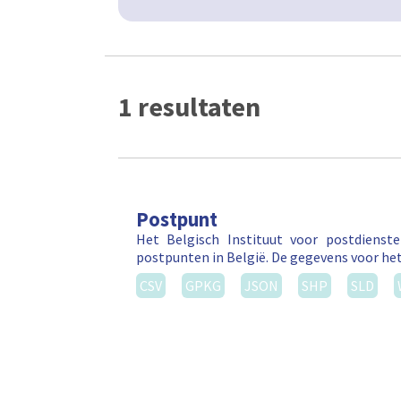
1 resultaten
Postpunt
Het Belgisch Instituut voor postdienst
postpunten in België. De gegevens voor he
CSV
GPKG
JSON
SHP
SLD