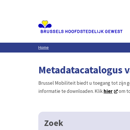
Aller
au
contenu
principal
Home
Metadatacatalogus va
Brussel Mobiliteit biedt u toegang tot zijn 
informatie te downloaden. Klik
hier
om to
Zoek