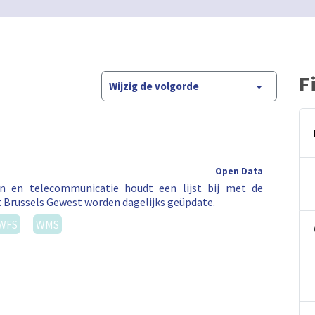
F
Wijzig de volgorde
Open Data
en en telecommunicatie houdt een lijst bij met de
t Brussels Gewest worden dagelijks geüpdate.
WFS
WMS