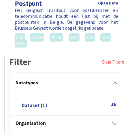
Postpunt
Open Data
Het Belgisch Instituut voor postdiensten en
telecommunicatie houdt een lijst bij met de
postpunten in België. De gegevens voor het
Brussels Gewest worden dagelijks geüpdate.
CSV
GPKG
JSON
SHP
SLD
WFS
WMS
Filter
Clear Filters
Datatypes
Dataset (1)
Organisation