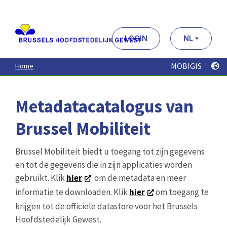
Aller
au
contenu
principal
LOGIN
NL
MOBIGIS
Home
Metadatacatalogus van
Brussel Mobiliteit
Brussel Mobiliteit biedt u toegang tot zijn gegevens
en tot de gegevens die in zijn applicaties worden
gebruikt. Klik
hier
. om de metadata en meer
informatie te downloaden. Klik
hier
om toegang te
krijgen tot de officiële datastore voor het Brussels
Hoofdstedelijk Gewest.