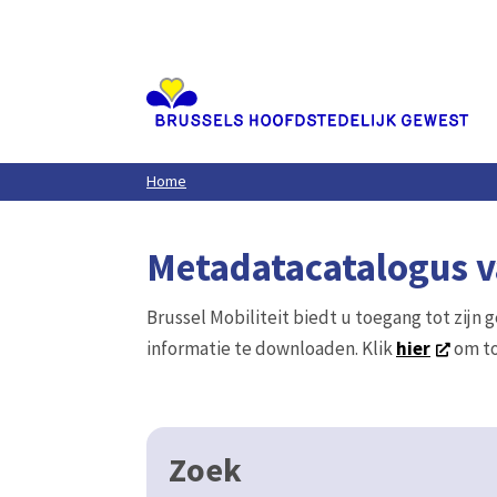
Aller
au
contenu
principal
Home
Metadatacatalogus va
Brussel Mobiliteit biedt u toegang tot zijn 
informatie te downloaden. Klik
hier
om to
Zoek