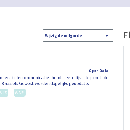
F
Wijzig de volgorde
Open Data
en en telecommunicatie houdt een lijst bij met de
t Brussels Gewest worden dagelijks geüpdate.
WFS
WMS