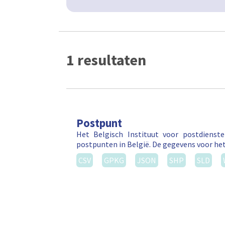
1 resultaten
Postpunt
Het Belgisch Instituut voor postdienst
postpunten in België. De gegevens voor he
CSV
GPKG
JSON
SHP
SLD