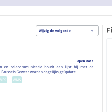
F
Wijzig de volgorde
Open Data
en en telecommunicatie houdt een lijst bij met de
t Brussels Gewest worden dagelijks geüpdate.
WFS
WMS