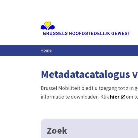
Aller
au
contenu
principal
Home
Metadatacatalogus va
Brussel Mobiliteit biedt u toegang tot zijn 
informatie te downloaden. Klik
hier
om to
Zoek