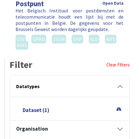
Postpunt
Open Data
Het Belgisch Instituut voor postdiensten en
telecommunicatie houdt een lijst bij met de
postpunten in België. De gegevens voor het
Brussels Gewest worden dagelijks geüpdate.
CSV
GPKG
JSON
SHP
SLD
WFS
WMS
Filter
Clear Filters
Datatypes
Dataset (1)
Organisation