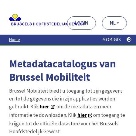
Aller
au
contenu
principal
LOGIN
NL
MOBIGIS
Home
Metadatacatalogus van
Brussel Mobiliteit
Brussel Mobiliteit biedt u toegang tot zijn gegevens
en tot de gegevens die in zijn applicaties worden
gebruikt. Klik
hier
. om de metadata en meer
informatie te downloaden. Klik
hier
om toegang te
krijgen tot de officiële datastore voor het Brussels
Hoofdstedelijk Gewest.