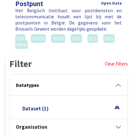
Postpunt
Open Data
Het Belgisch Instituut voor postdiensten en
telecommunicatie houdt een lijst bij met de
postpunten in België. De gegevens voor het
Brussels Gewest worden dagelijks geüpdate.
CSV
GPKG
JSON
SHP
SLD
WFS
WMS
Filter
Clear Filters
Datatypes
Dataset (1)
Organisation