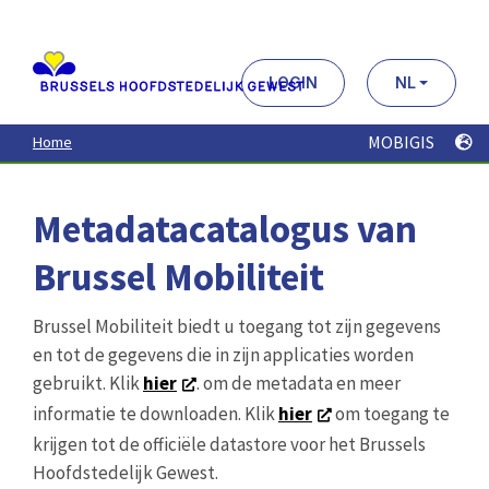
Aller
au
contenu
principal
LOGIN
NL
MOBIGIS
Home
Metadatacatalogus van
Brussel Mobiliteit
Brussel Mobiliteit biedt u toegang tot zijn gegevens
en tot de gegevens die in zijn applicaties worden
gebruikt. Klik
hier
. om de metadata en meer
informatie te downloaden. Klik
hier
om toegang te
krijgen tot de officiële datastore voor het Brussels
Hoofdstedelijk Gewest.