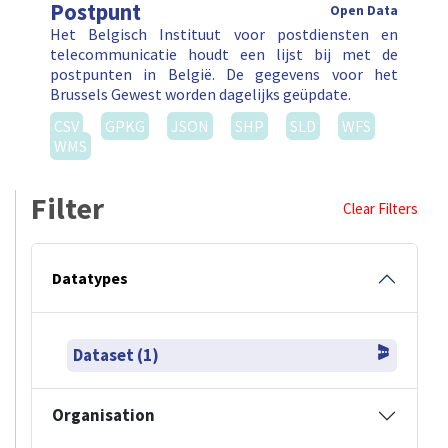
Postpunt
Open Data
Het Belgisch Instituut voor postdiensten en
telecommunicatie houdt een lijst bij met de
postpunten in België. De gegevens voor het
Brussels Gewest worden dagelijks geüpdate.
CSV
GPKG
JSON
SHP
SLD
WFS
WMS
Filter
Clear Filters
Datatypes
Dataset (1)
Organisation