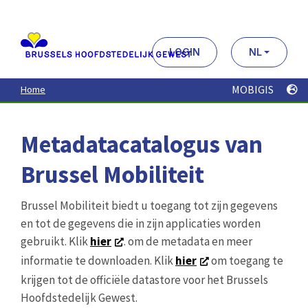
Aller
au
contenu
principal
LOGIN
NL
MOBIGIS
Home
Metadatacatalogus van
Brussel Mobiliteit
Brussel Mobiliteit biedt u toegang tot zijn gegevens
en tot de gegevens die in zijn applicaties worden
gebruikt. Klik
hier
. om de metadata en meer
informatie te downloaden. Klik
hier
om toegang te
krijgen tot de officiële datastore voor het Brussels
Hoofdstedelijk Gewest.