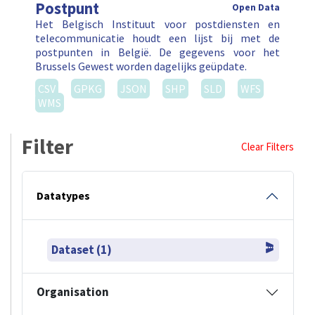
Postpunt
Open Data
Het Belgisch Instituut voor postdiensten en
telecommunicatie houdt een lijst bij met de
postpunten in België. De gegevens voor het
Brussels Gewest worden dagelijks geüpdate.
CSV
GPKG
JSON
SHP
SLD
WFS
WMS
Filter
Clear Filters
Datatypes
Dataset (1)
Organisation