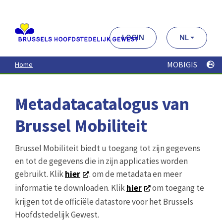
Aller
au
contenu
principal
LOGIN
NL
MOBIGIS
Home
Metadatacatalogus van
Brussel Mobiliteit
Brussel Mobiliteit biedt u toegang tot zijn gegevens
en tot de gegevens die in zijn applicaties worden
gebruikt. Klik
hier
. om de metadata en meer
informatie te downloaden. Klik
hier
om toegang te
krijgen tot de officiële datastore voor het Brussels
Hoofdstedelijk Gewest.