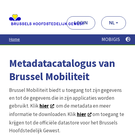
Aller
au
contenu
principal
LOGIN
NL
MOBIGIS
Home
Metadatacatalogus van
Brussel Mobiliteit
Brussel Mobiliteit biedt u toegang tot zijn gegevens
en tot de gegevens die in zijn applicaties worden
gebruikt. Klik
hier
. om de metadata en meer
informatie te downloaden. Klik
hier
om toegang te
krijgen tot de officiële datastore voor het Brussels
Hoofdstedelijk Gewest.