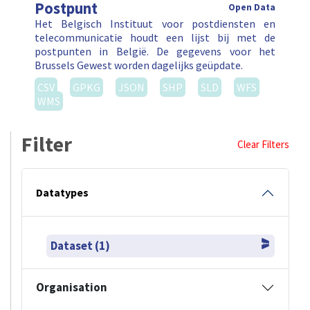
Postpunt
Open Data
Het Belgisch Instituut voor postdiensten en
telecommunicatie houdt een lijst bij met de
postpunten in België. De gegevens voor het
Brussels Gewest worden dagelijks geüpdate.
CSV
GPKG
JSON
SHP
SLD
WFS
WMS
Filter
Clear Filters
Datatypes
Dataset (1)
Organisation