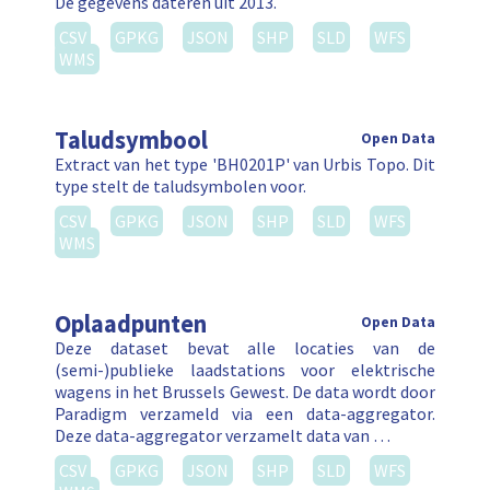
De gegevens dateren uit 2013.
CSV
GPKG
JSON
SHP
SLD
WFS
WMS
Taludsymbool
Open Data
Extract van het type 'BH0201P' van Urbis Topo. Dit
type stelt de taludsymbolen voor.
CSV
GPKG
JSON
SHP
SLD
WFS
WMS
Oplaadpunten
Open Data
Deze dataset bevat alle locaties van de
(semi-)publieke laadstations voor elektrische
wagens in het Brussels Gewest. De data wordt door
Paradigm verzameld via een data-aggregator.
Deze data-aggregator verzamelt data van …
CSV
GPKG
JSON
SHP
SLD
WFS