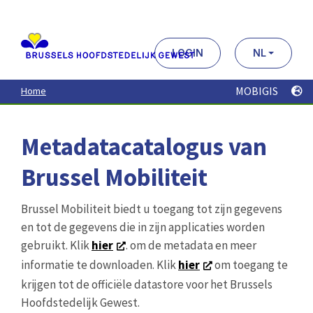
Aller
au
contenu
principal
LOGIN
NL
MOBIGIS
Home
Metadatacatalogus van
Brussel Mobiliteit
Brussel Mobiliteit biedt u toegang tot zijn gegevens
en tot de gegevens die in zijn applicaties worden
gebruikt. Klik
hier
. om de metadata en meer
informatie te downloaden. Klik
hier
om toegang te
krijgen tot de officiële datastore voor het Brussels
Hoofdstedelijk Gewest.