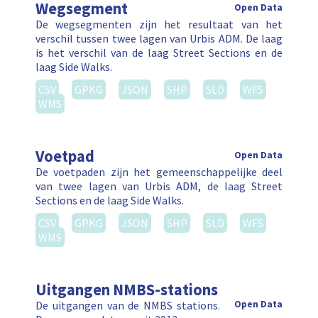
Wegsegment
Open Data
De wegsegmenten zijn het resultaat van het
verschil tussen twee lagen van Urbis ADM. De laag
is het verschil van de laag Street Sections en de
laag Side Walks.
CSV
GPKG
JSON
SHP
SLD
WFS
WMS
Voetpad
Open Data
De voetpaden zijn het gemeenschappelijke deel
van twee lagen van Urbis ADM, de laag Street
Sections en de laag Side Walks.
CSV
GPKG
JSON
SHP
SLD
WFS
WMS
Uitgangen NMBS-stations
De uitgangen van de NMBS stations.
Open Data