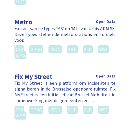
WMS
Metro
Open Data
Extract van de types 'MS' en 'MT' van Urbis ADM SS.
Deze types stellen de metro stations en tunnels
voor.
CSV
GPKG
JSON
SHP
SLD
WFS
WMS
Fix My Street
Open Data
Fix My Street is een platform om incidenten te
signaliseren in de Brusselse openbare ruimte. Fix
My Street is een initiatief van Brussel Mobiliteit in
samenwerking met de gemeenten en …
CSV
GPKG
JSON
SHP
SLD
WFS
WMS