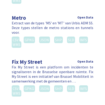
WMS
Metro
Open Data
Extract van de types 'MS' en 'MT' van Urbis ADM SS.
Deze types stellen de metro stations en tunnels
voor.
CSV
GPKG
JSON
SHP
SLD
WFS
WMS
Fix My Street
Open Data
Fix My Street is een platform om incidenten te
signaliseren in de Brusselse openbare ruimte. Fix
My Street is een initiatief van Brussel Mobiliteit in
samenwerking met de gemeenten en …
CSV
GPKG
JSON
SHP
SLD
WFS
WMS