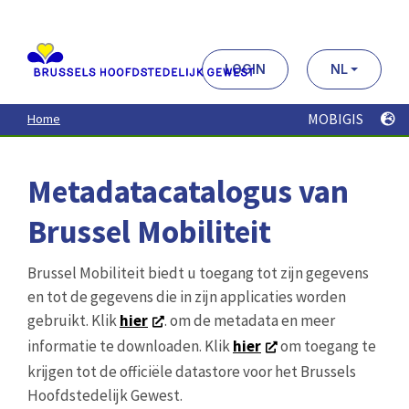
Aller
au
contenu
principal
LOGIN
NL
MOBIGIS
Home
Metadatacatalogus van
Brussel Mobiliteit
Brussel Mobiliteit biedt u toegang tot zijn gegevens
en tot de gegevens die in zijn applicaties worden
gebruikt. Klik
hier
. om de metadata en meer
informatie te downloaden. Klik
hier
om toegang te
krijgen tot de officiële datastore voor het Brussels
Hoofdstedelijk Gewest.