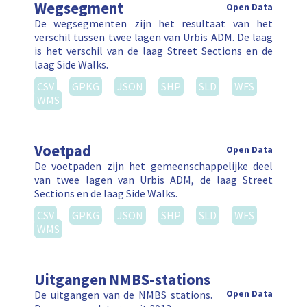
Wegsegment
Open Data
De wegsegmenten zijn het resultaat van het
verschil tussen twee lagen van Urbis ADM. De laag
is het verschil van de laag Street Sections en de
laag Side Walks.
CSV
GPKG
JSON
SHP
SLD
WFS
WMS
Voetpad
Open Data
De voetpaden zijn het gemeenschappelijke deel
van twee lagen van Urbis ADM, de laag Street
Sections en de laag Side Walks.
CSV
GPKG
JSON
SHP
SLD
WFS
WMS
Uitgangen NMBS-stations
De uitgangen van de NMBS stations.
Open Data