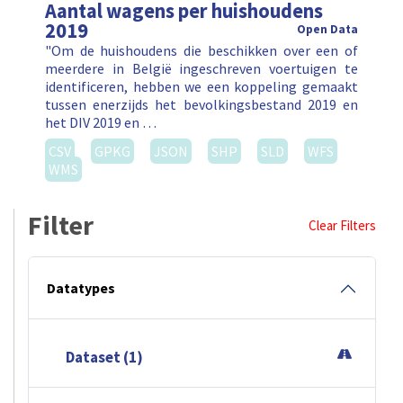
Aantal wagens per huishoudens
2019
Open Data
"Om de huishoudens die beschikken over een of
meerdere in België ingeschreven voertuigen te
identificeren, hebben we een koppeling gemaakt
tussen enerzijds het bevolkingsbestand 2019 en
het DIV 2019 en …
CSV
GPKG
JSON
SHP
SLD
WFS
WMS
Filter
Clear Filters
Datatypes
Dataset (1)