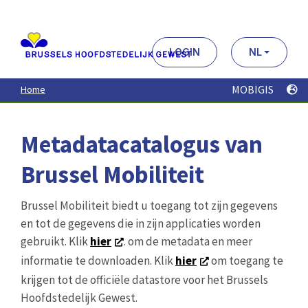
Aller
au
contenu
principal
LOGIN
NL
MOBIGIS
Home
Metadatacatalogus van
Brussel Mobiliteit
Brussel Mobiliteit biedt u toegang tot zijn gegevens
en tot de gegevens die in zijn applicaties worden
gebruikt. Klik
hier
. om de metadata en meer
informatie te downloaden. Klik
hier
om toegang te
krijgen tot de officiële datastore voor het Brussels
Hoofdstedelijk Gewest.