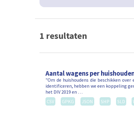
1 resultaten
Aantal wagens per huishoude
"Om de huishoudens die beschikken over e
identificeren, hebben we een koppeling ge
het DIV 2019 en …
CSV
GPKG
JSON
SHP
SLD