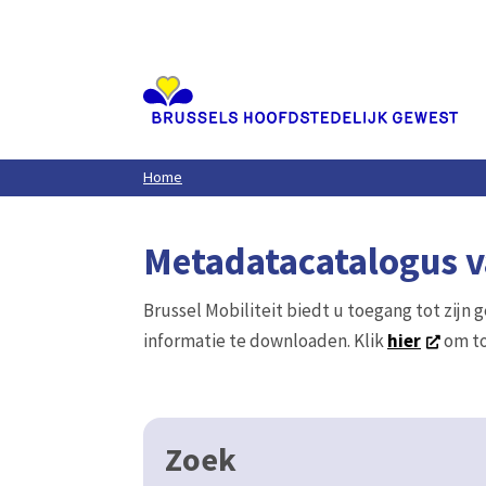
Aller
au
contenu
principal
Home
Metadatacatalogus va
Brussel Mobiliteit biedt u toegang tot zijn 
informatie te downloaden. Klik
hier
om to
Zoek