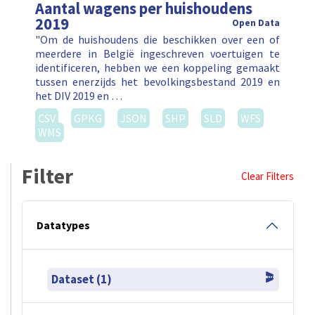
Aantal wagens per huishoudens
2019
Open Data
"Om de huishoudens die beschikken over een of
meerdere in België ingeschreven voertuigen te
identificeren, hebben we een koppeling gemaakt
tussen enerzijds het bevolkingsbestand 2019 en
het DIV 2019 en …
CSV
GPKG
JSON
SHP
SLD
WFS
WMS
Filter
Clear Filters
Datatypes
Dataset (1)