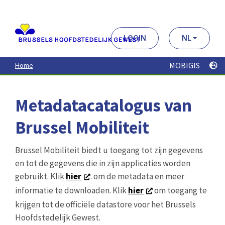
Aller
au
contenu
principal
LOGIN
NL
MOBIGIS
Home
Metadatacatalogus van
Brussel Mobiliteit
Brussel Mobiliteit biedt u toegang tot zijn gegevens
en tot de gegevens die in zijn applicaties worden
gebruikt. Klik
hier
. om de metadata en meer
informatie te downloaden. Klik
hier
om toegang te
krijgen tot de officiële datastore voor het Brussels
Hoofdstedelijk Gewest.