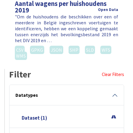
Aantal wagens per huishoudens
2019
Open Data
"Om de huishoudens die beschikken over een of
meerdere in België ingeschreven voertuigen te
identificeren, hebben we een koppeling gemaakt
tussen enerzijds het bevolkingsbestand 2019 en
het DIV 2019 en …
CSV
GPKG
JSON
SHP
SLD
WFS
WMS
Filter
Clear Filters
Datatypes
Dataset (1)