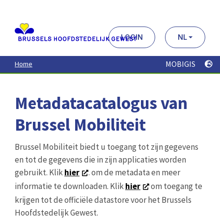
Aller
au
contenu
principal
LOGIN
NL
MOBIGIS
Home
Metadatacatalogus van
Brussel Mobiliteit
Brussel Mobiliteit biedt u toegang tot zijn gegevens
en tot de gegevens die in zijn applicaties worden
gebruikt. Klik
hier
. om de metadata en meer
informatie te downloaden. Klik
hier
om toegang te
krijgen tot de officiële datastore voor het Brussels
Hoofdstedelijk Gewest.