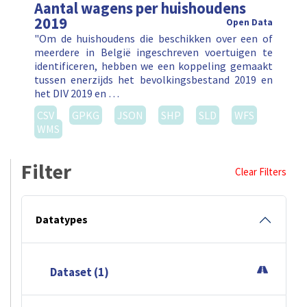
Aantal wagens per huishoudens
2019
Open Data
"Om de huishoudens die beschikken over een of
meerdere in België ingeschreven voertuigen te
identificeren, hebben we een koppeling gemaakt
tussen enerzijds het bevolkingsbestand 2019 en
het DIV 2019 en …
CSV
GPKG
JSON
SHP
SLD
WFS
WMS
Filter
Clear Filters
Datatypes
Dataset (1)