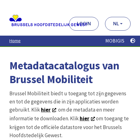
Aller
au
contenu
principal
LOGIN
NL
MOBIGIS
Home
Metadatacatalogus van
Brussel Mobiliteit
Brussel Mobiliteit biedt u toegang tot zijn gegevens
en tot de gegevens die in zijn applicaties worden
gebruikt. Klik
hier
. om de metadata en meer
informatie te downloaden. Klik
hier
om toegang te
krijgen tot de officiële datastore voor het Brussels
Hoofdstedelijk Gewest.