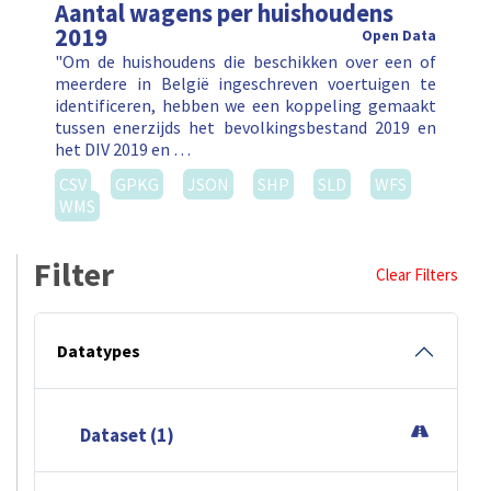
Aantal wagens per huishoudens
2019
Open Data
"Om de huishoudens die beschikken over een of
meerdere in België ingeschreven voertuigen te
identificeren, hebben we een koppeling gemaakt
tussen enerzijds het bevolkingsbestand 2019 en
het DIV 2019 en …
CSV
GPKG
JSON
SHP
SLD
WFS
WMS
Filter
Clear Filters
Datatypes
Dataset (1)