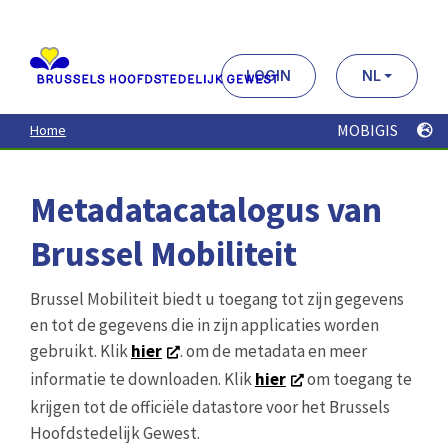
Aller
au
contenu
principal
LOGIN
NL
MOBIGIS
Home
Metadatacatalogus van
Brussel Mobiliteit
Brussel Mobiliteit biedt u toegang tot zijn gegevens
en tot de gegevens die in zijn applicaties worden
gebruikt. Klik
hier
. om de metadata en meer
informatie te downloaden. Klik
hier
om toegang te
krijgen tot de officiële datastore voor het Brussels
Hoofdstedelijk Gewest.