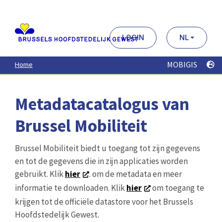
Aller
au
contenu
principal
LOGIN
NL
MOBIGIS
Home
Metadatacatalogus van
Brussel Mobiliteit
Brussel Mobiliteit biedt u toegang tot zijn gegevens
en tot de gegevens die in zijn applicaties worden
gebruikt. Klik
hier
. om de metadata en meer
informatie te downloaden. Klik
hier
om toegang te
krijgen tot de officiële datastore voor het Brussels
Hoofdstedelijk Gewest.