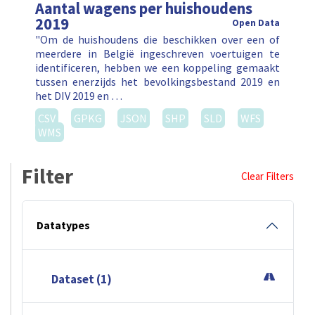
Aantal wagens per huishoudens
2019
Open Data
"Om de huishoudens die beschikken over een of
meerdere in België ingeschreven voertuigen te
identificeren, hebben we een koppeling gemaakt
tussen enerzijds het bevolkingsbestand 2019 en
het DIV 2019 en …
CSV
GPKG
JSON
SHP
SLD
WFS
WMS
Filter
Clear Filters
Datatypes
Dataset (1)