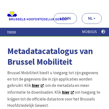
Aller
au
contenu
principal
LOGIN
NL
MOBIGIS
Home
Metadatacatalogus van
Brussel Mobiliteit
Brussel Mobiliteit biedt u toegang tot zijn gegevens
en tot de gegevens die in zijn applicaties worden
gebruikt. Klik
hier
. om de metadata en meer
informatie te downloaden. Klik
hier
om toegang te
krijgen tot de officiële datastore voor het Brussels
Hoofdstedelijk Gewest.