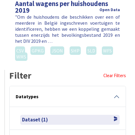
Aantal wagens per huishoudens
2019
Open Data
"Om de huishoudens die beschikken over een of
meerdere in België ingeschreven voertuigen te
identificeren, hebben we een koppeling gemaakt
tussen enerzijds het bevolkingsbestand 2019 en
het DIV 2019 en …
CSV
GPKG
JSON
SHP
SLD
WFS
WMS
Filter
Clear Filters
Datatypes
Dataset (1)