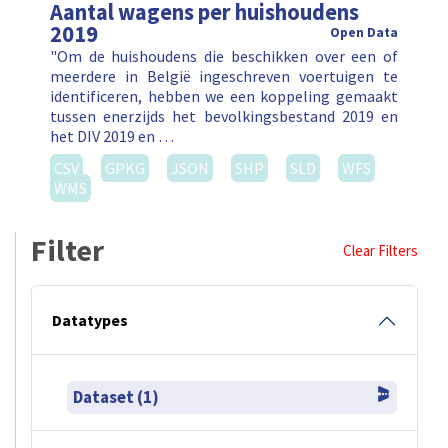
Aantal wagens per huishoudens
2019
Open Data
"Om de huishoudens die beschikken over een of
meerdere in België ingeschreven voertuigen te
identificeren, hebben we een koppeling gemaakt
tussen enerzijds het bevolkingsbestand 2019 en
het DIV 2019 en …
CSV
GPKG
JSON
SHP
SLD
WFS
WMS
Filter
Clear Filters
Datatypes
Dataset (1)