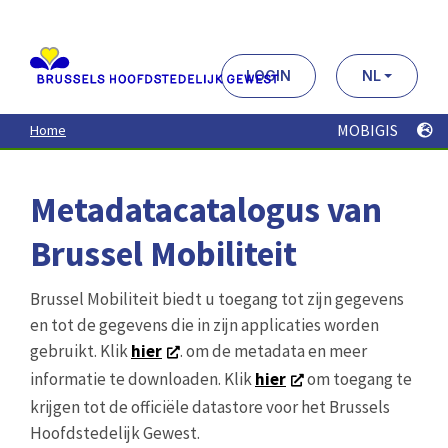
Aller
au
contenu
principal
LOGIN
NL
MOBIGIS
Home
Metadatacatalogus van
Brussel Mobiliteit
Brussel Mobiliteit biedt u toegang tot zijn gegevens
en tot de gegevens die in zijn applicaties worden
gebruikt. Klik
hier
. om de metadata en meer
informatie te downloaden. Klik
hier
om toegang te
krijgen tot de officiële datastore voor het Brussels
Hoofdstedelijk Gewest.