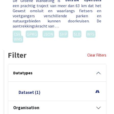
De Groene Wandeling is
Data BM
Open Data
een prachtig traject van meer dan 63 km dat het
Gewest omsluit en waarlangs fietsers en
voetgangers verschillende parken en
natuurgebieden kunnen doorkruisen. De
aantrekkingskracht van …
CSV
GPKG
JSON
SHP
SLD
WFS
WMS
Filter
Clear Filters
Datatypes
Dataset (1)
Organisation