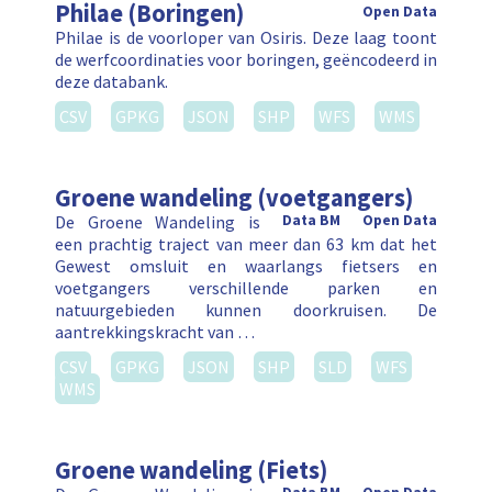
Philae (Boringen)
Open Data
Philae is de voorloper van Osiris. Deze laag toont
de werfcoordinaties voor boringen, geëncodeerd in
deze databank.
CSV
GPKG
JSON
SHP
WFS
WMS
Groene wandeling (voetgangers)
De Groene Wandeling is
Data BM
Open Data
een prachtig traject van meer dan 63 km dat het
Gewest omsluit en waarlangs fietsers en
voetgangers verschillende parken en
natuurgebieden kunnen doorkruisen. De
aantrekkingskracht van …
CSV
GPKG
JSON
SHP
SLD
WFS
WMS
Groene wandeling (Fiets)