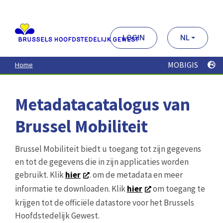
Aller
au
contenu
principal
LOGIN
NL
MOBIGIS
Home
Metadatacatalogus van
Brussel Mobiliteit
Brussel Mobiliteit biedt u toegang tot zijn gegevens
en tot de gegevens die in zijn applicaties worden
gebruikt. Klik
hier
. om de metadata en meer
informatie te downloaden. Klik
hier
om toegang te
krijgen tot de officiële datastore voor het Brussels
Hoofdstedelijk Gewest.