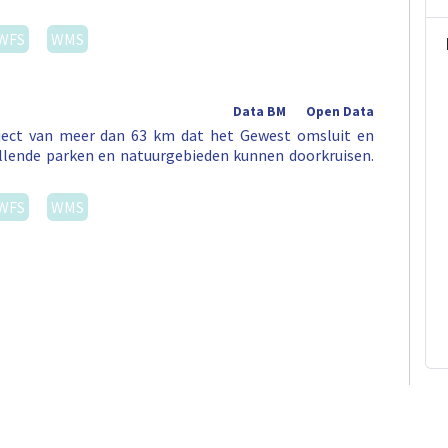
WFS
WMS
Data BM
Open Data
aject van meer dan 63 km dat het Gewest omsluit en
illende parken en natuurgebieden kunnen doorkruisen.
WFS
WMS