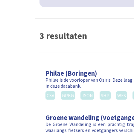
3 resultaten
Philae (Boringen)
Philae is de voorloper van Osiris. Deze la
in deze databank.
CSV
GPKG
JSON
SHP
WFS
Groene wandeling (voetgange
De Groene Wandeling is een prachtig tr
waarlangs fietsers en voetgangers versch