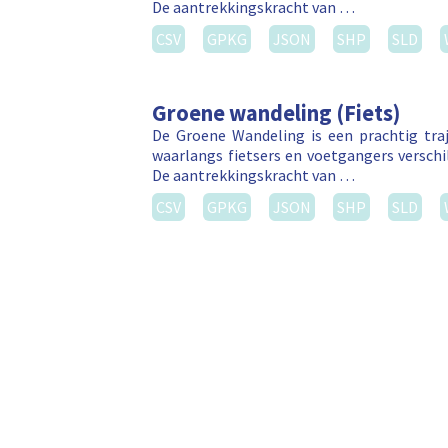
De aantrekkingskracht van …
CSV
GPKG
JSON
SHP
SLD
Groene wandeling (Fiets)
De Groene Wandeling is een prachtig tr
waarlangs fietsers en voetgangers versch
De aantrekkingskracht van …
CSV
GPKG
JSON
SHP
SLD