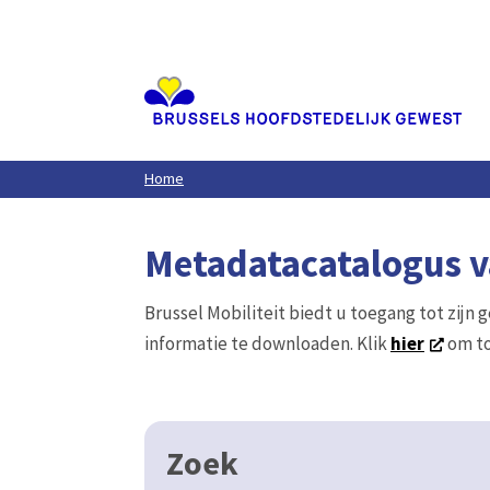
Aller
au
contenu
principal
Home
Metadatacatalogus va
Brussel Mobiliteit biedt u toegang tot zijn 
informatie te downloaden. Klik
hier
om to
Zoek