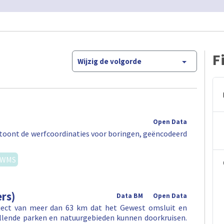
F
Wijzig de volgorde
Open Data
ag toont de werfcoordinaties voor boringen, geëncodeerd
WMS
rs)
Data BM
Open Data
aject van meer dan 63 km dat het Gewest omsluit en
illende parken en natuurgebieden kunnen doorkruisen.