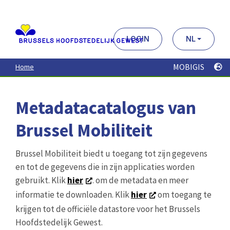
Aller
au
contenu
principal
LOGIN
NL
MOBIGIS
Home
Metadatacatalogus van
Brussel Mobiliteit
Brussel Mobiliteit biedt u toegang tot zijn gegevens
en tot de gegevens die in zijn applicaties worden
gebruikt. Klik
hier
. om de metadata en meer
informatie te downloaden. Klik
hier
om toegang te
krijgen tot de officiële datastore voor het Brussels
Hoofdstedelijk Gewest.