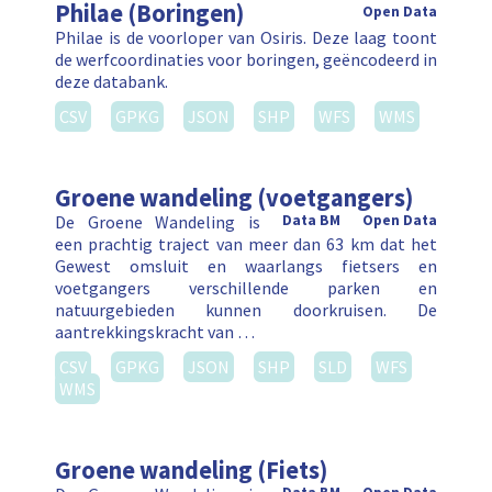
Philae (Boringen)
Open Data
Philae is de voorloper van Osiris. Deze laag toont
de werfcoordinaties voor boringen, geëncodeerd in
deze databank.
CSV
GPKG
JSON
SHP
WFS
WMS
Groene wandeling (voetgangers)
De Groene Wandeling is
Data BM
Open Data
een prachtig traject van meer dan 63 km dat het
Gewest omsluit en waarlangs fietsers en
voetgangers verschillende parken en
natuurgebieden kunnen doorkruisen. De
aantrekkingskracht van …
CSV
GPKG
JSON
SHP
SLD
WFS
WMS
Groene wandeling (Fiets)