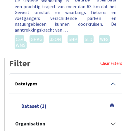
De Groene Wandeling is
Data BM
Open Data
een prachtig traject van meer dan 63 km dat het
Gewest omsluit en waarlangs fietsers en
voetgangers verschillende parken en
natuurgebieden kunnen doorkruisen. De
aantrekkingskracht van …
CSV
GPKG
JSON
SHP
SLD
WFS
WMS
Filter
Clear Filters
Datatypes
Dataset (1)
Organisation