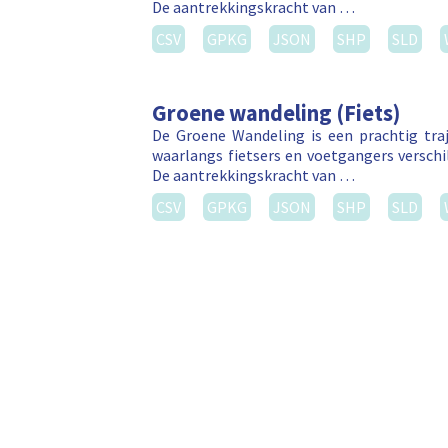
De aantrekkingskracht van …
CSV
GPKG
JSON
SHP
SLD
Groene wandeling (Fiets)
De Groene Wandeling is een prachtig tr
waarlangs fietsers en voetgangers versch
De aantrekkingskracht van …
CSV
GPKG
JSON
SHP
SLD