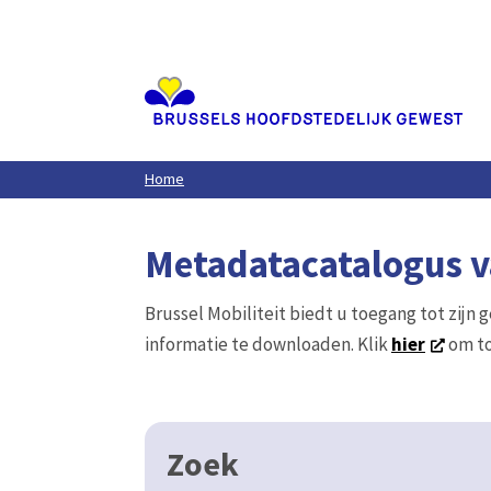
Aller
au
contenu
principal
Home
Metadatacatalogus va
Brussel Mobiliteit biedt u toegang tot zijn 
informatie te downloaden. Klik
hier
om to
Zoek