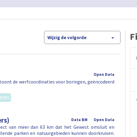
F
Wijzig de volgorde
Open Data
ag toont de werfcoordinaties voor boringen, geëncodeerd
WMS
rs)
Data BM
Open Data
aject van meer dan 63 km dat het Gewest omsluit en
illende parken en natuurgebieden kunnen doorkruisen.