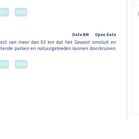
WFS
WMS
Data BM
Open Data
aject van meer dan 63 km dat het Gewest omsluit en
illende parken en natuurgebieden kunnen doorkruisen.
WFS
WMS