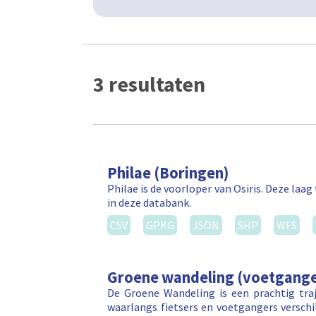
3 resultaten
Philae (Boringen)
Philae is de voorloper van Osiris. Deze la
in deze databank.
CSV
GPKG
JSON
SHP
WFS
Groene wandeling (voetgange
De Groene Wandeling is een prachtig tr
waarlangs fietsers en voetgangers versch