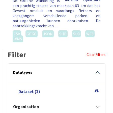
De Groene Wandeling is
Data BM
Open Data
een prachtig traject van meer dan 63 km dat het
Gewest omsluit en waarlangs fietsers en
voetgangers verschillende parken en
natuurgebieden kunnen doorkruisen. De
aantrekkingskracht van …
CSV
GPKG
JSON
SHP
SLD
WFS
WMS
Filter
Clear Filters
Datatypes
Dataset (1)
Organisation