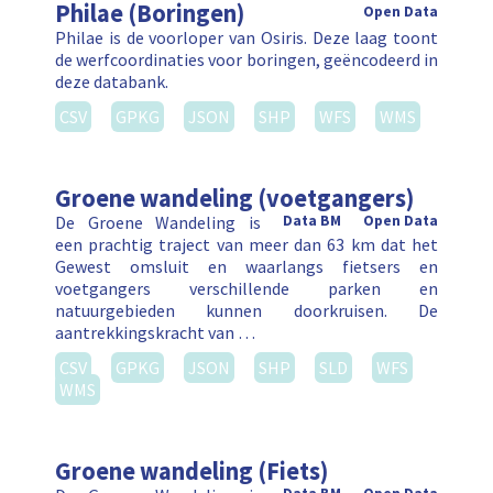
Philae (Boringen)
Open Data
Philae is de voorloper van Osiris. Deze laag toont
de werfcoordinaties voor boringen, geëncodeerd in
deze databank.
CSV
GPKG
JSON
SHP
WFS
WMS
Groene wandeling (voetgangers)
De Groene Wandeling is
Data BM
Open Data
een prachtig traject van meer dan 63 km dat het
Gewest omsluit en waarlangs fietsers en
voetgangers verschillende parken en
natuurgebieden kunnen doorkruisen. De
aantrekkingskracht van …
CSV
GPKG
JSON
SHP
SLD
WFS
WMS
Groene wandeling (Fiets)