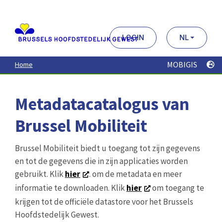
Aller
au
contenu
principal
LOGIN
NL
MOBIGIS
Home
Metadatacatalogus van
Brussel Mobiliteit
Brussel Mobiliteit biedt u toegang tot zijn gegevens
en tot de gegevens die in zijn applicaties worden
gebruikt. Klik
hier
. om de metadata en meer
informatie te downloaden. Klik
hier
om toegang te
krijgen tot de officiële datastore voor het Brussels
Hoofdstedelijk Gewest.