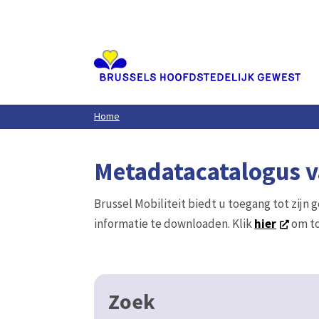
Aller
au
contenu
principal
Home
Metadatacatalogus va
Brussel Mobiliteit biedt u toegang tot zijn 
informatie te downloaden. Klik
hier
om to
Zoek