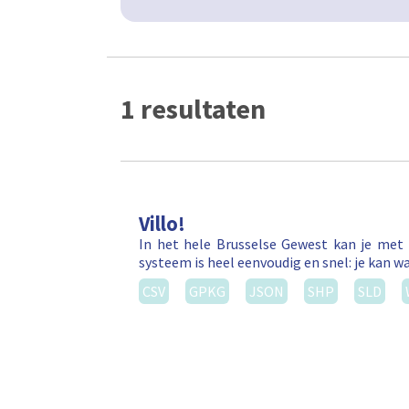
1 resultaten
Villo!
In het hele Brusselse Gewest kan je met 
systeem is heel eenvoudig en snel: je kan wa
CSV
GPKG
JSON
SHP
SLD