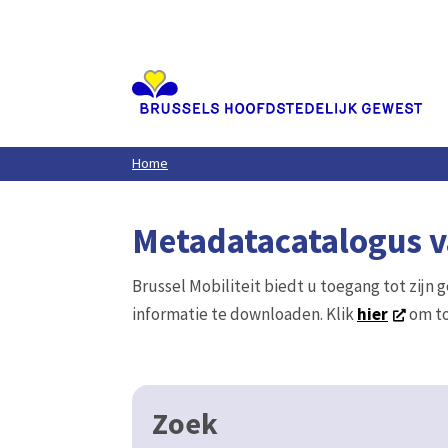
Aller
au
contenu
principal
Home
Metadatacatalogus va
Brussel Mobiliteit biedt u toegang tot zijn 
informatie te downloaden. Klik
hier
om to
Zoek