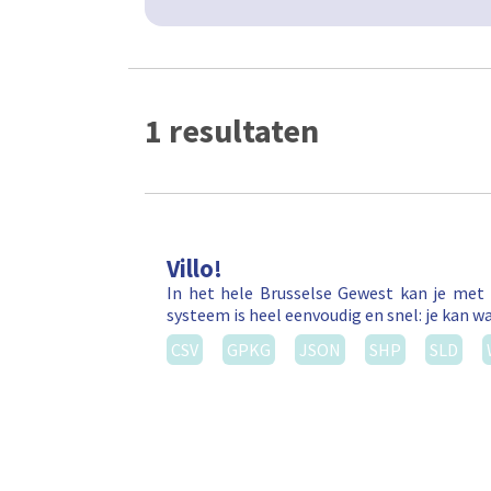
1 resultaten
Villo!
In het hele Brusselse Gewest kan je met 
systeem is heel eenvoudig en snel: je kan wa
CSV
GPKG
JSON
SHP
SLD