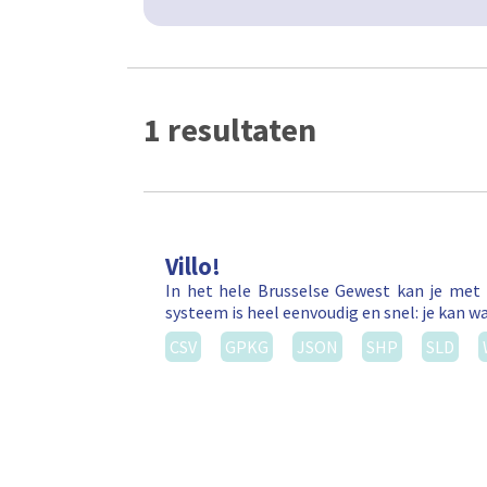
1 resultaten
Villo!
In het hele Brusselse Gewest kan je met 
systeem is heel eenvoudig en snel: je kan wa
CSV
GPKG
JSON
SHP
SLD