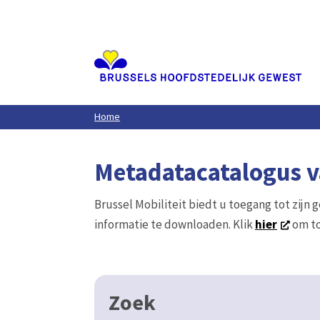
Aller
au
contenu
principal
Home
Metadatacatalogus va
Brussel Mobiliteit biedt u toegang tot zijn 
informatie te downloaden. Klik
hier
om to
Zoek