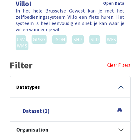
Villo!
Open Data
In het hele Brusselse Gewest kan je met het
zelfbedieningssysteem Villo een fiets huren. Het
systeem is heel eenvoudig en snel: je kan waar je
wil en wanneer je wil …
CSV
GPKG
JSON
SHP
SLD
WFS
WMS
Filter
Clear Filters
Datatypes
Dataset (1)
Organisation