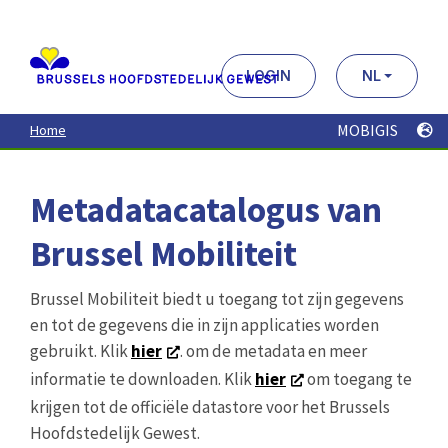
Aller
au
contenu
principal
LOGIN
NL
MOBIGIS
Home
Metadatacatalogus van
Brussel Mobiliteit
Brussel Mobiliteit biedt u toegang tot zijn gegevens
en tot de gegevens die in zijn applicaties worden
gebruikt. Klik
hier
. om de metadata en meer
informatie te downloaden. Klik
hier
om toegang te
krijgen tot de officiële datastore voor het Brussels
Hoofdstedelijk Gewest.