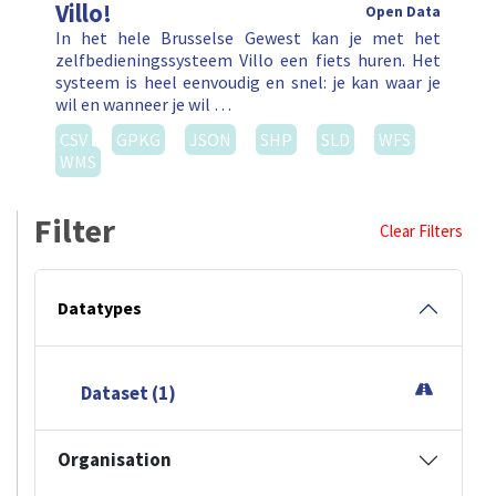
Villo!
Open Data
In het hele Brusselse Gewest kan je met het
zelfbedieningssysteem Villo een fiets huren. Het
systeem is heel eenvoudig en snel: je kan waar je
wil en wanneer je wil …
CSV
GPKG
JSON
SHP
SLD
WFS
WMS
Filter
Clear Filters
Datatypes
Dataset (1)
Organisation