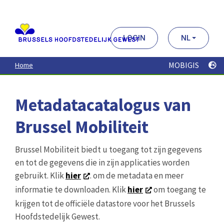
Aller
au
contenu
principal
LOGIN
NL
MOBIGIS
Home
Metadatacatalogus van
Brussel Mobiliteit
Brussel Mobiliteit biedt u toegang tot zijn gegevens
en tot de gegevens die in zijn applicaties worden
gebruikt. Klik
hier
. om de metadata en meer
informatie te downloaden. Klik
hier
om toegang te
krijgen tot de officiële datastore voor het Brussels
Hoofdstedelijk Gewest.