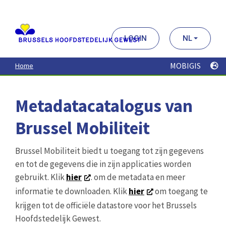
Aller
au
contenu
principal
LOGIN
NL
MOBIGIS
Home
Metadatacatalogus van
Brussel Mobiliteit
Brussel Mobiliteit biedt u toegang tot zijn gegevens
en tot de gegevens die in zijn applicaties worden
gebruikt. Klik
hier
. om de metadata en meer
informatie te downloaden. Klik
hier
om toegang te
krijgen tot de officiële datastore voor het Brussels
Hoofdstedelijk Gewest.