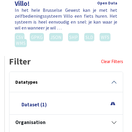
Villo!
Open Data
In het hele Brusselse Gewest kan je met het
zelfbedieningssysteem Villo een fiets huren. Het
systeem is heel eenvoudig en snel: je kan waar je
wil en wanneer je wil …
CSV
GPKG
JSON
SHP
SLD
WFS
WMS
Filter
Clear Filters
Datatypes
Dataset (1)
Organisation