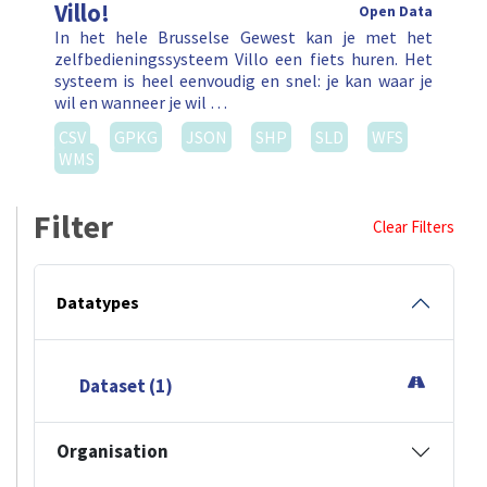
Villo!
Open Data
In het hele Brusselse Gewest kan je met het
zelfbedieningssysteem Villo een fiets huren. Het
systeem is heel eenvoudig en snel: je kan waar je
wil en wanneer je wil …
CSV
GPKG
JSON
SHP
SLD
WFS
WMS
Filter
Clear Filters
Datatypes
Dataset (1)
Organisation