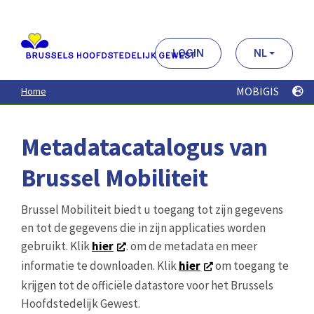
Aller
au
contenu
principal
LOGIN
NL
MOBIGIS
Home
Metadatacatalogus van
Brussel Mobiliteit
Brussel Mobiliteit biedt u toegang tot zijn gegevens
en tot de gegevens die in zijn applicaties worden
gebruikt. Klik
hier
. om de metadata en meer
informatie te downloaden. Klik
hier
om toegang te
krijgen tot de officiële datastore voor het Brussels
Hoofdstedelijk Gewest.