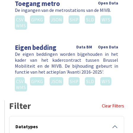
Toegang metro
Open Data
De ingangen van de metrostations van de MIVB.
CSV
GPKG
JSON
SHP
SLD
WFS
WMS
Eigen bedding
Data BM
Open Data
De eigen beddingen worden bijgehouden in het
kader van het kadercontract tussen Brussel
Mobiliteit en de MIVB. De bijhouding gebeurt in
functie van het actieplan 'Avanti 2016-2025'.
CSV
GPKG
JSON
SHP
SLD
WFS
WMS
Filter
Clear Filters
Datatypes