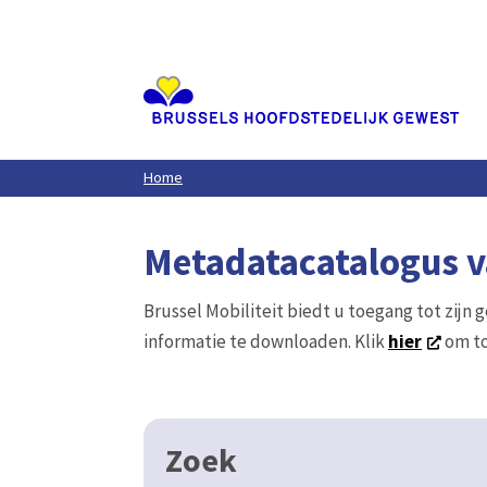
Aller
au
contenu
principal
Home
Metadatacatalogus va
Brussel Mobiliteit biedt u toegang tot zijn 
informatie te downloaden. Klik
hier
om to
Zoek