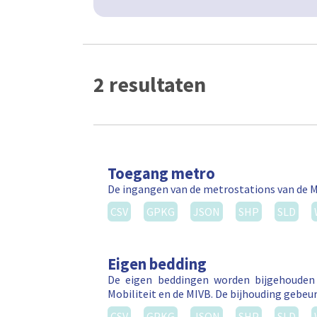
2 resultaten
Toegang metro
De ingangen van de metrostations van de M
CSV
GPKG
JSON
SHP
SLD
Eigen bedding
De eigen beddingen worden bijgehouden 
Mobiliteit en de MIVB. De bijhouding gebeurt
CSV
GPKG
JSON
SHP
SLD