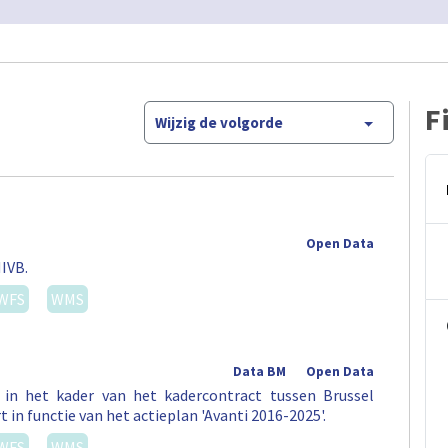
F
Wijzig de volgorde
Open Data
IVB.
WFS
WMS
Data BM
Open Data
in het kader van het kadercontract tussen Brussel
 in functie van het actieplan 'Avanti 2016-2025'.
WFS
WMS