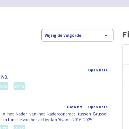
F
Wijzig de volgorde
Open Data
IVB.
WFS
WMS
Data BM
Open Data
in het kader van het kadercontract tussen Brussel
 in functie van het actieplan 'Avanti 2016-2025'.
WFS
WMS