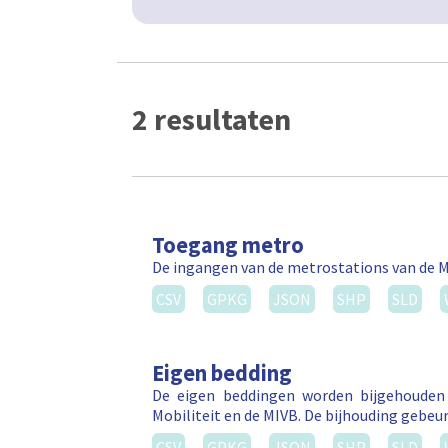
2 resultaten
Toegang metro
De ingangen van de metrostations van de M
CSV
GPKG
JSON
SHP
SLD
Eigen bedding
De eigen beddingen worden bijgehouden 
Mobiliteit en de MIVB. De bijhouding gebeurt
CSV
GPKG
JSON
SHP
SLD