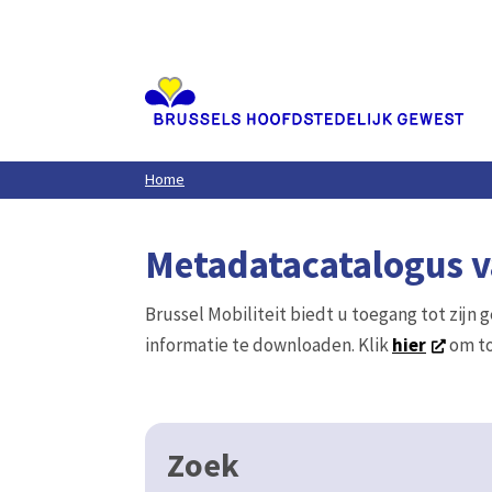
Aller
au
contenu
principal
Home
Metadatacatalogus va
Brussel Mobiliteit biedt u toegang tot zijn 
informatie te downloaden. Klik
hier
om to
Zoek