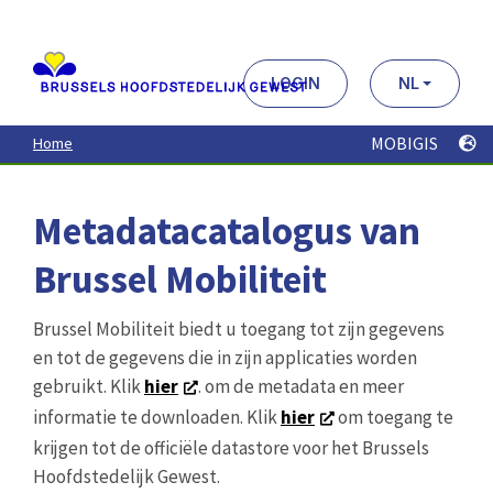
Aller
au
contenu
principal
LOGIN
NL
MOBIGIS
Home
Metadatacatalogus van
Brussel Mobiliteit
Brussel Mobiliteit biedt u toegang tot zijn gegevens
en tot de gegevens die in zijn applicaties worden
gebruikt. Klik
hier
. om de metadata en meer
informatie te downloaden. Klik
hier
om toegang te
krijgen tot de officiële datastore voor het Brussels
Hoofdstedelijk Gewest.