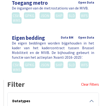
Toegang metro
Open Data
De ingangen van de metrostations van de MIVB.
CSV
GPKG
JSON
SHP
SLD
WFS
WMS
Eigen bedding
Data BM
Open Data
De eigen beddingen worden bijgehouden in het
kader van het kadercontract tussen Brussel
Mobiliteit en de MIVB. De bijhouding gebeurt in
functie van het actieplan 'Avanti 2016-2025'.
CSV
GPKG
JSON
SHP
SLD
WFS
WMS
Filter
Clear Filters
Datatypes