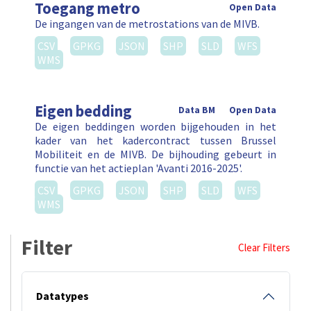
Toegang metro
Open Data
De ingangen van de metrostations van de MIVB.
CSV
GPKG
JSON
SHP
SLD
WFS
WMS
Eigen bedding
Data BM
Open Data
De eigen beddingen worden bijgehouden in het
kader van het kadercontract tussen Brussel
Mobiliteit en de MIVB. De bijhouding gebeurt in
functie van het actieplan 'Avanti 2016-2025'.
CSV
GPKG
JSON
SHP
SLD
WFS
WMS
Filter
Clear Filters
Datatypes