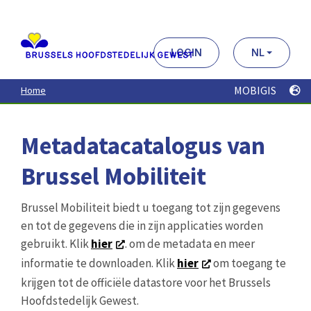
Aller
au
contenu
principal
LOGIN
NL
MOBIGIS
Home
Metadatacatalogus van
Brussel Mobiliteit
Brussel Mobiliteit biedt u toegang tot zijn gegevens
en tot de gegevens die in zijn applicaties worden
gebruikt. Klik
hier
. om de metadata en meer
informatie te downloaden. Klik
hier
om toegang te
krijgen tot de officiële datastore voor het Brussels
Hoofdstedelijk Gewest.