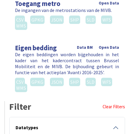
Toegang metro
Open Data
De ingangen van de metrostations van de MIVB.
CSV
GPKG
JSON
SHP
SLD
WFS
WMS
Eigen bedding
Data BM
Open Data
De eigen beddingen worden bijgehouden in het
kader van het kadercontract tussen Brussel
Mobiliteit en de MIVB. De bijhouding gebeurt in
functie van het actieplan 'Avanti 2016-2025'.
CSV
GPKG
JSON
SHP
SLD
WFS
WMS
Filter
Clear Filters
Datatypes