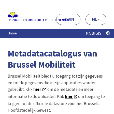
Aller
au
contenu
principal
LOGIN
NL
MOBIGIS
Home
Metadatacatalogus van
Brussel Mobiliteit
Brussel Mobiliteit biedt u toegang tot zijn gegevens
en tot de gegevens die in zijn applicaties worden
gebruikt. Klik
hier
. om de metadata en meer
informatie te downloaden. Klik
hier
om toegang te
krijgen tot de officiële datastore voor het Brussels
Hoofdstedelijk Gewest.