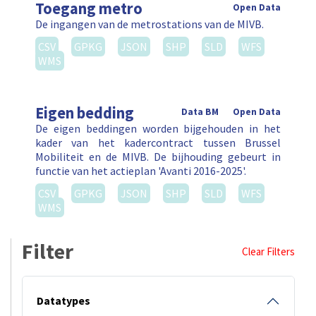
Toegang metro
Open Data
De ingangen van de metrostations van de MIVB.
CSV
GPKG
JSON
SHP
SLD
WFS
WMS
Eigen bedding
Data BM
Open Data
De eigen beddingen worden bijgehouden in het
kader van het kadercontract tussen Brussel
Mobiliteit en de MIVB. De bijhouding gebeurt in
functie van het actieplan 'Avanti 2016-2025'.
CSV
GPKG
JSON
SHP
SLD
WFS
WMS
Filter
Clear Filters
Datatypes