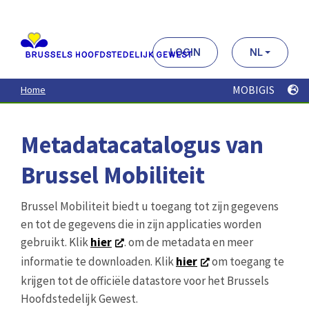
Aller
au
contenu
principal
LOGIN
NL
MOBIGIS
Home
Metadatacatalogus van
Brussel Mobiliteit
Brussel Mobiliteit biedt u toegang tot zijn gegevens
en tot de gegevens die in zijn applicaties worden
gebruikt. Klik
hier
. om de metadata en meer
informatie te downloaden. Klik
hier
om toegang te
krijgen tot de officiële datastore voor het Brussels
Hoofdstedelijk Gewest.