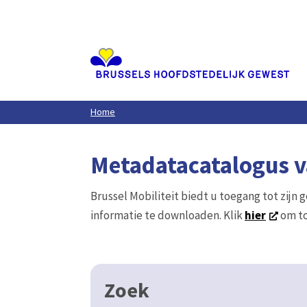
Aller
au
contenu
principal
Home
Metadatacatalogus va
Brussel Mobiliteit biedt u toegang tot zijn 
informatie te downloaden. Klik
hier
om to
Zoek