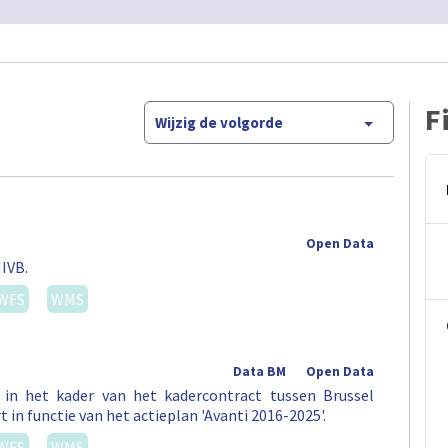
F
Wijzig de volgorde
Open Data
IVB.
WFS
WMS
Data BM
Open Data
in het kader van het kadercontract tussen Brussel
 in functie van het actieplan 'Avanti 2016-2025'.
WFS
WMS