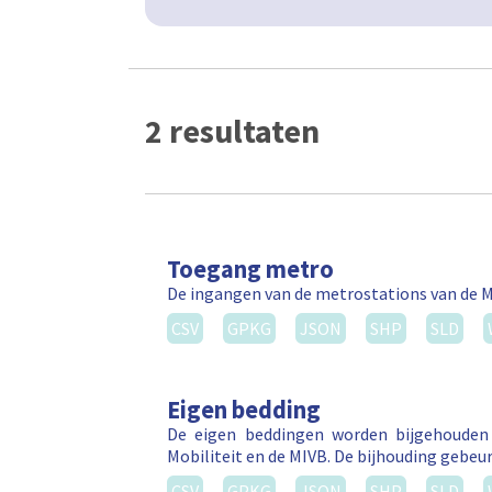
2 resultaten
Toegang metro
De ingangen van de metrostations van de M
CSV
GPKG
JSON
SHP
SLD
Eigen bedding
De eigen beddingen worden bijgehouden 
Mobiliteit en de MIVB. De bijhouding gebeurt
CSV
GPKG
JSON
SHP
SLD