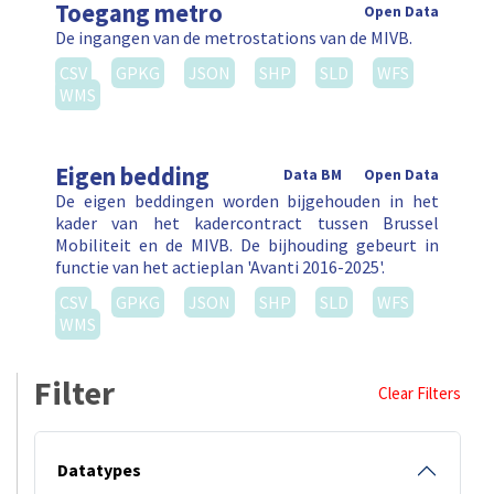
Toegang metro
Open Data
De ingangen van de metrostations van de MIVB.
CSV
GPKG
JSON
SHP
SLD
WFS
WMS
Eigen bedding
Data BM
Open Data
De eigen beddingen worden bijgehouden in het
kader van het kadercontract tussen Brussel
Mobiliteit en de MIVB. De bijhouding gebeurt in
functie van het actieplan 'Avanti 2016-2025'.
CSV
GPKG
JSON
SHP
SLD
WFS
WMS
Filter
Clear Filters
Datatypes