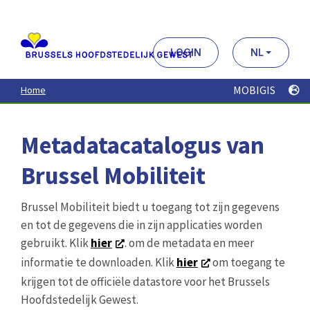
Aller
au
contenu
principal
LOGIN
NL
MOBIGIS
Home
Metadatacatalogus van
Brussel Mobiliteit
Brussel Mobiliteit biedt u toegang tot zijn gegevens
en tot de gegevens die in zijn applicaties worden
gebruikt. Klik
hier
. om de metadata en meer
informatie te downloaden. Klik
hier
om toegang te
krijgen tot de officiële datastore voor het Brussels
Hoofdstedelijk Gewest.