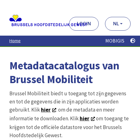
Aller
au
contenu
principal
LOGIN
NL
MOBIGIS
Home
Metadatacatalogus van
Brussel Mobiliteit
Brussel Mobiliteit biedt u toegang tot zijn gegevens
en tot de gegevens die in zijn applicaties worden
gebruikt. Klik
hier
. om de metadata en meer
informatie te downloaden. Klik
hier
om toegang te
krijgen tot de officiële datastore voor het Brussels
Hoofdstedelijk Gewest.