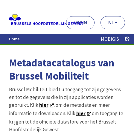
Aller
au
contenu
principal
LOGIN
NL
MOBIGIS
Home
Metadatacatalogus van
Brussel Mobiliteit
Brussel Mobiliteit biedt u toegang tot zijn gegevens
en tot de gegevens die in zijn applicaties worden
gebruikt. Klik
hier
. om de metadata en meer
informatie te downloaden. Klik
hier
om toegang te
krijgen tot de officiële datastore voor het Brussels
Hoofdstedelijk Gewest.