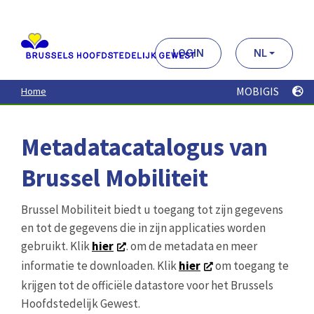
Aller
au
contenu
principal
LOGIN
NL
MOBIGIS
Home
Metadatacatalogus van
Brussel Mobiliteit
Brussel Mobiliteit biedt u toegang tot zijn gegevens
en tot de gegevens die in zijn applicaties worden
gebruikt. Klik
hier
. om de metadata en meer
informatie te downloaden. Klik
hier
om toegang te
krijgen tot de officiële datastore voor het Brussels
Hoofdstedelijk Gewest.