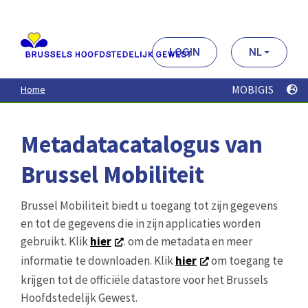
Aller
au
contenu
principal
LOGIN
NL
MOBIGIS
Home
Metadatacatalogus van
Brussel Mobiliteit
Brussel Mobiliteit biedt u toegang tot zijn gegevens
en tot de gegevens die in zijn applicaties worden
gebruikt. Klik
hier
. om de metadata en meer
informatie te downloaden. Klik
hier
om toegang te
krijgen tot de officiële datastore voor het Brussels
Hoofdstedelijk Gewest.