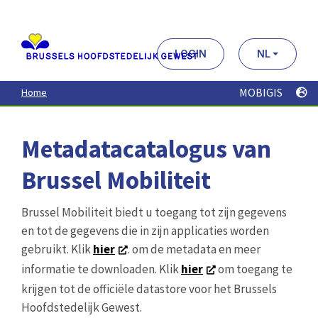
Aller
au
contenu
principal
LOGIN
NL
MOBIGIS
Home
Metadatacatalogus van
Brussel Mobiliteit
Brussel Mobiliteit biedt u toegang tot zijn gegevens
en tot de gegevens die in zijn applicaties worden
gebruikt. Klik
hier
. om de metadata en meer
informatie te downloaden. Klik
hier
om toegang te
krijgen tot de officiële datastore voor het Brussels
Hoofdstedelijk Gewest.