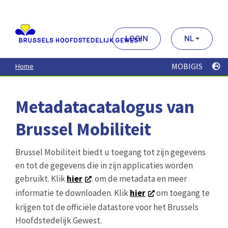
Aller
au
contenu
principal
LOGIN
NL
MOBIGIS
Home
Metadatacatalogus van
Brussel Mobiliteit
Brussel Mobiliteit biedt u toegang tot zijn gegevens
en tot de gegevens die in zijn applicaties worden
gebruikt. Klik
hier
. om de metadata en meer
informatie te downloaden. Klik
hier
om toegang te
krijgen tot de officiële datastore voor het Brussels
Hoofdstedelijk Gewest.